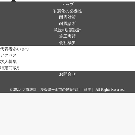
トップ
耐震化の必要性
耐震対策
耐震診断
意匠×耐震設計
施工実績
会社概要
代表者あいさつ
アクセス
求人募集
特定商取引
お問合せ
© 2026. 大野設計 愛媛県松山市の建築設計｜耐震｜ All Rights Reserved.