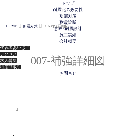
トップ
耐震化の必要性
耐震対策
耐震診断
HOME
耐震対策
007-補強詳細図
意匠×耐震設計
施工実績
会社概要
代表者あいさつ
アクセス
007-補強詳細図
求人募集
特定商取引
お問合せ